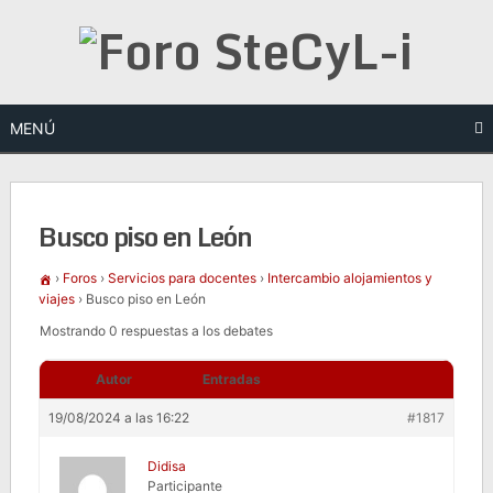
Saltar
al
contenido
MENÚ
Busco piso en León
›
Foros
›
Servicios para docentes
›
Intercambio alojamientos y
viajes
›
Busco piso en León
Mostrando 0 respuestas a los debates
Autor
Entradas
19/08/2024 a las 16:22
#1817
Didisa
Participante