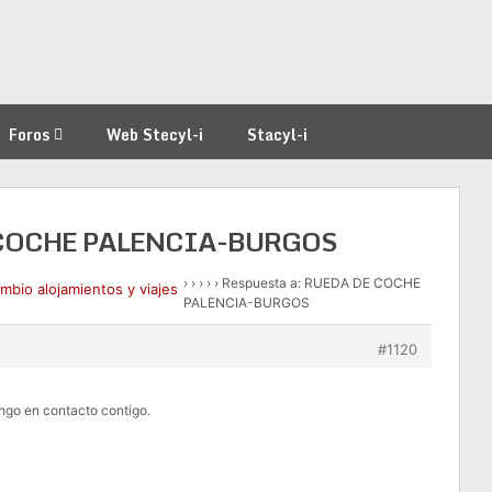
Foros
Web Stecyl-i
Stacyl-i
E COCHE PALENCIA-BURGOS
›
›
›
›
›
Respuesta a: RUEDA DE COCHE
ambio alojamientos y viajes
PALENCIA-BURGOS
#1120
ngo en contacto contigo.