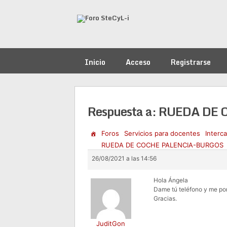
Saltar
al
contenido
Inicio
Acceso
Registrarse
Respuesta a: RUEDA D
Foros
Servicios para docentes
Interc
RUEDA DE COCHE PALENCIA-BURGOS
26/08/2021 a las 14:56
Hola Ángela
Dame tú teléfono y me po
Gracias.
JuditGon