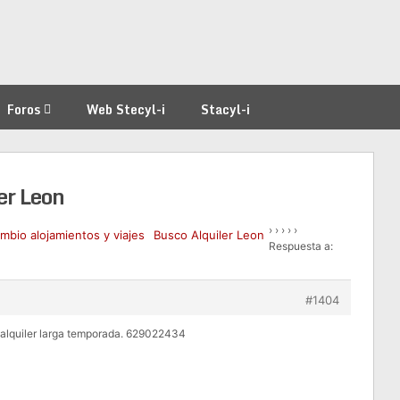
Foros
Web Stecyl-i
Stacyl-i
er Leon
›
›
›
›
›
ambio alojamientos y viajes
Busco Alquiler Leon
Respuesta a:
#1404
alquiler larga temporada. 629022434