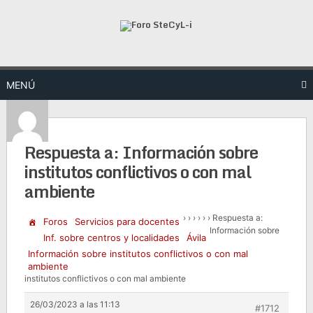
Saltar
al
contenido
MENÚ
Respuesta a: Información sobre
institutos conflictivos o con mal
ambiente
›
›
›
›
›
›
Respuesta a:
Foros
Servicios para docentes
Información sobre
Inf. sobre centros y localidades
Ávila
Información sobre institutos conflictivos o con mal
ambiente
institutos conflictivos o con mal ambiente
26/03/2023 a las 11:13
#1712