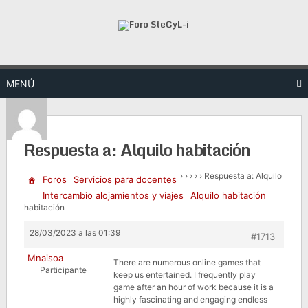
Saltar
al
contenido
MENÚ
Respuesta a: Alquilo habitación
›
›
›
›
›
Respuesta a: Alquilo
Foros
Servicios para docentes
Intercambio alojamientos y viajes
Alquilo habitación
habitación
28/03/2023 a las 01:39
#1713
Mnaisoa
There are numerous online games that
Participante
keep us entertained. I frequently play
game after an hour of work because it is a
highly fascinating and engaging endless