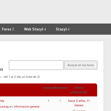
Foros
Web Stecyl-i
Stacyl-i
os
- del 1 al 2 (de un total de 2)
Usuarios
Entradas
Última
publicación
mía
1
1
hace 3 años, 11
meses
Laurag
en:
Información general