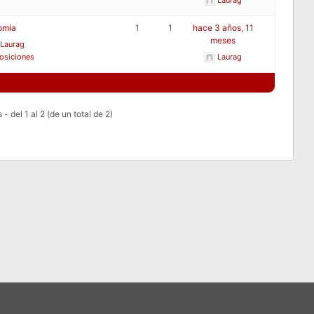
Laurag
omía
1
1
hace 3 años, 11
meses
Laurag
osiciones
Laurag
- del 1 al 2 (de un total de 2)