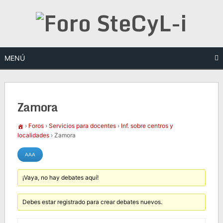
Saltar
al
contenido
MENÚ
Zamora
›
Foros
›
Servicios para docentes
›
Inf. sobre centros y
localidades
›
Zamora
¡Vaya, no hay debates aquí!
Debes estar registrado para crear debates nuevos.