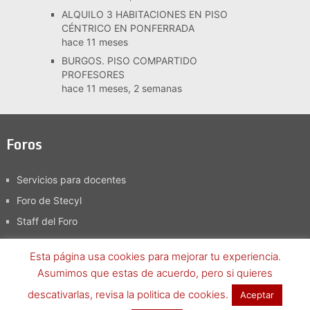
ALQUILO 3 HABITACIONES EN PISO
CÉNTRICO EN PONFERRADA
hace 11 meses
BURGOS. PISO COMPARTIDO
PROFESORES
hace 11 meses, 2 semanas
Foros
Servicios para docentes
Foro de Stecyl
Staff del Foro
Esta página usa cookies para mejorar tu experiencia.
Asumimos que estas de acuerdo, pero si quieres
Foro SteCyL-i
Copyright © 2026.
descativarlas, revisa la politica de cookies.
Aceptar
Términos y condiciones
-
Política de Privacidad, aviso legal y