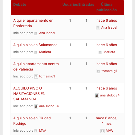
Debate
Usuarios
Entradas
Última
publicación
Alquiler apartamento en
1
1
hace 6 años
Ponferrada
Ana Isabel
Iniciado por:
Ana Isabel
Alquilo piso en Salamanca
1
1
hace 6 años
Iniciado por:
Marieta
Marieta
Alquilo apartamento centro
1
1
hace 6 años
de Palencia
tomamig1
Iniciado por:
tomamig1
ALQUILO PISO O
1
1
hace 6 años
HABITACIONES EN
anaislobo84
SALAMANCA
Iniciado por:
anaislobo84
Alquilo piso en Ciudad
1
1
hace 6 años,
Rodrigo
1 mes
Iniciado por:
MVA
MVA