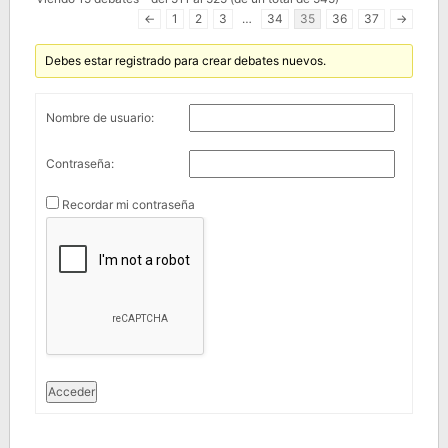
←
1
2
3
…
34
35
36
37
→
Debes estar registrado para crear debates nuevos.
Nombre de usuario:
Contraseña:
Recordar mi contraseña
Acceder