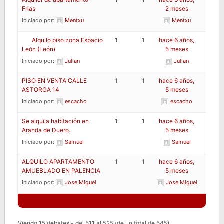
Frias
2 meses
Iniciado por:
Mentxu
Mentxu
Alquilo piso zona Espacio
1
1
hace 6 años,
León (León)
5 meses
Iniciado por:
Julian
Julian
PISO EN VENTA CALLE
1
1
hace 6 años,
ASTORGA 14
5 meses
Iniciado por:
escacho
escacho
Se alquila habitación en
1
1
hace 6 años,
Aranda de Duero.
5 meses
Iniciado por:
Samuel
Samuel
ALQUILO APARTAMENTO
1
1
hace 6 años,
AMUEBLADO EN PALENCIA
5 meses
Iniciado por:
Jose Miguel
Jose Miguel
Viendo 15 debates - del 511 al 525 (de un total de 545)