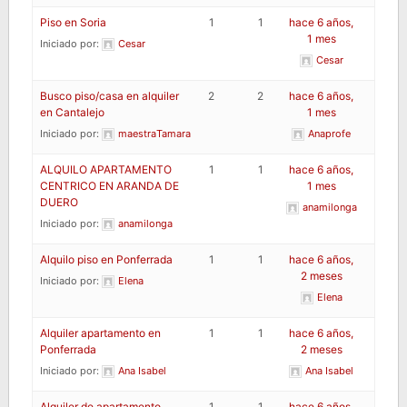
Piso en Soria
1
1
hace 6 años,
1 mes
Iniciado por:
Cesar
Cesar
Busco piso/casa en alquiler
2
2
hace 6 años,
en Cantalejo
1 mes
Iniciado por:
maestraTamara
Anaprofe
ALQUILO APARTAMENTO
1
1
hace 6 años,
CENTRICO EN ARANDA DE
1 mes
DUERO
anamilonga
Iniciado por:
anamilonga
Alquilo piso en Ponferrada
1
1
hace 6 años,
2 meses
Iniciado por:
Elena
Elena
Alquiler apartamento en
1
1
hace 6 años,
Ponferrada
2 meses
Iniciado por:
Ana Isabel
Ana Isabel
Alquiler de apartamento
1
1
hace 6 años,