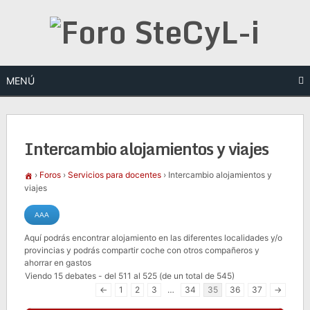
Saltar
al
contenido
MENÚ
Intercambio alojamientos y viajes
›
Foros
›
Servicios para docentes
›
Intercambio alojamientos y
viajes
Aquí podrás encontrar alojamiento en las diferentes localidades y/o
provincias y podrás compartir coche con otros compañeros y
ahorrar en gastos
Viendo 15 debates - del 511 al 525 (de un total de 545)
←
1
2
3
…
34
35
36
37
→