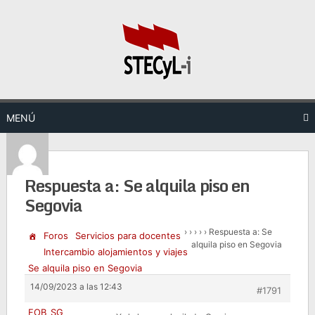
Saltar
al
contenido
MENÚ
Respuesta a: Se alquila piso en
Segovia
›
›
›
›
›
Respuesta a: Se
Foros
Servicios para docentes
alquila piso en Segovia
Intercambio alojamientos y viajes
Se alquila piso en Segovia
14/09/2023 a las 12:43
#1791
FOB_SG