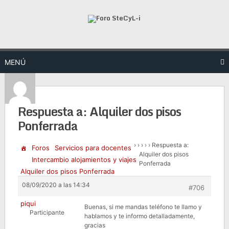
Saltar
al
contenido
MENÚ
Respuesta a: Alquiler dos pisos
Ponferrada
›
›
›
›
›
Respuesta a:
Foros
Servicios para docentes
Alquiler dos pisos
Intercambio alojamientos y viajes
Ponferrada
Alquiler dos pisos Ponferrada
08/09/2020 a las 14:34
#706
piqui
Buenas, si me mandas teléfono te llamo y
Participante
hablamos y te informo detalladamente,
gracias