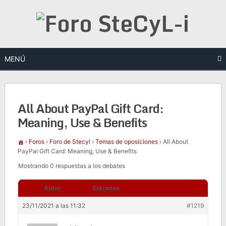
Saltar
al
contenido
MENÚ
All About PayPal Gift Card:
Meaning, Use & Benefits
›
Foros
›
Foro de Stecyl
›
Temas de oposiciones
›
All About
PayPal Gift Card: Meaning, Use & Benefits
Mostrando 0 respuestas a los debates
Autor
Entradas
23/11/2021 a las 11:32
#1219