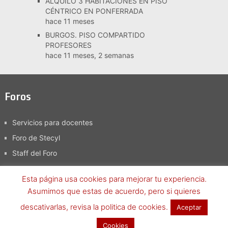
ALQUILO 3 HABITACIONES EN PISO
CÉNTRICO EN PONFERRADA
hace 11 meses
BURGOS. PISO COMPARTIDO
PROFESORES
hace 11 meses, 2 semanas
Foros
Servicios para docentes
Foro de Stecyl
Staff del Foro
Esta página usa cookies para mejorar tu experiencia.
Asumimos que estas de acuerdo, pero si quieres
Foro SteCyL-i
Copyright © 2026.
descativarlas, revisa la politica de cookies.
Aceptar
Términos y condiciones
-
Política de Privacidad, aviso legal y
Cookies