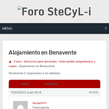
Saltar
al
contenido
MENÚ
Alojamiento en Benavente
›
Foros
›
Servicios para docentes
›
Intercambio alojamientos y
viajes
›
Alojamiento en Benavente
Mostrando 0 respuestas a los debates
Autor
Entradas
15/05/2021 a las 16:14
#1000
Nuria0411
Participante