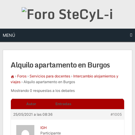
Saltar
al
contenido
MENÚ
Alquilo apartamento en Burgos
›
Foros
›
Servicios para docentes
›
Intercambio alojamientos y
viajes
›
Alquilo apartamento en Burgos
Mostrando 0 respuestas a los debates
Autor
Entradas
25/05/2021 a las 08:36
#1005
IGH
Participante