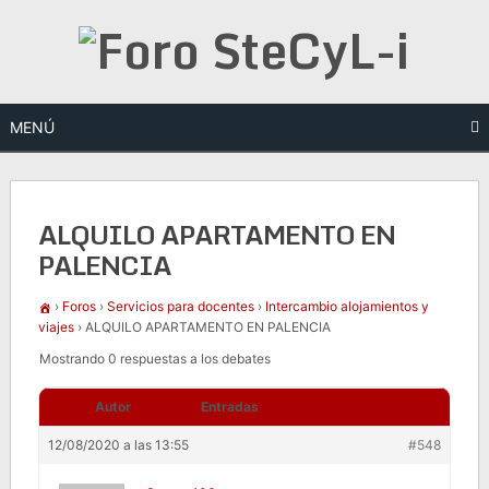
Saltar
al
contenido
MENÚ
ALQUILO APARTAMENTO EN
PALENCIA
›
Foros
›
Servicios para docentes
›
Intercambio alojamientos y
viajes
›
ALQUILO APARTAMENTO EN PALENCIA
Mostrando 0 respuestas a los debates
Autor
Entradas
12/08/2020 a las 13:55
#548