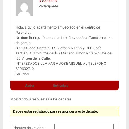
Susana106
Participante
Hola, alquilo apartamento amueblado en el centro de
Palencia.
Un dormitorio,salón, cuarto de baño y cocina. También plaza
de garaje.
Bien situado, frente al ÍES Victorio Macho y CEP Sofía
Tartilan. A 3 minutos del ÍES Mariano Timón y 10 minutos del
ÍES Virgen de la Calle.
INTERESADOS LLAMAR A JOSÉ MIGUEL AL TELÉFONO:
670692719.
Saludos
Autor
Entradas
Mostrando 0 respuestas a los debates
Debes estar registrado para responder a este debate.
Nombre de usuario: