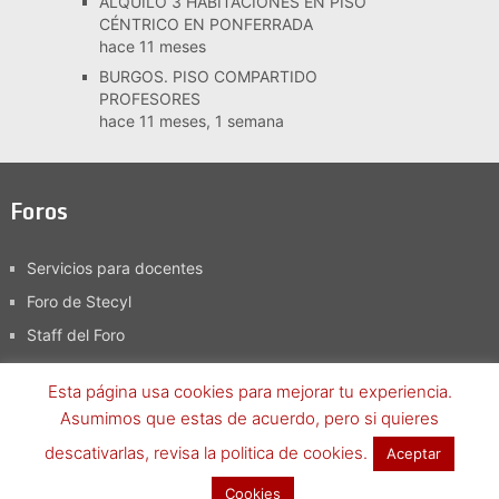
ALQUILO 3 HABITACIONES EN PISO
CÉNTRICO EN PONFERRADA
hace 11 meses
BURGOS. PISO COMPARTIDO
PROFESORES
hace 11 meses, 1 semana
Foros
Servicios para docentes
Foro de Stecyl
Staff del Foro
Esta página usa cookies para mejorar tu experiencia.
Asumimos que estas de acuerdo, pero si quieres
Foro SteCyL-i
Copyright © 2026.
descativarlas, revisa la politica de cookies.
Aceptar
Términos y condiciones
-
Política de Privacidad, aviso legal y
Cookies