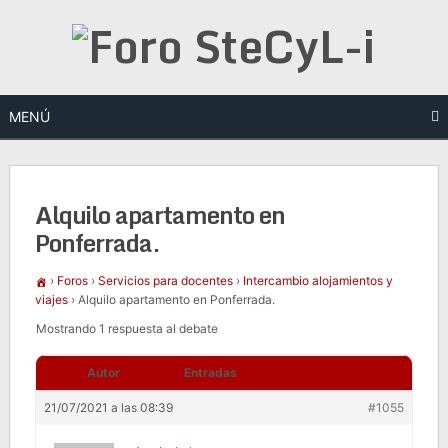
Saltar
al
contenido
MENÚ
Alquilo apartamento en
Ponferrada.
›
Foros
›
Servicios para docentes
›
Intercambio alojamientos y
viajes
›
Alquilo apartamento en Ponferrada.
Mostrando 1 respuesta al debate
Autor
Entradas
21/07/2021 a las 08:39
#1055