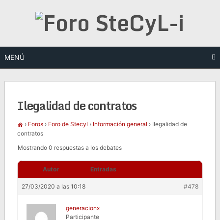
Saltar
al
contenido
MENÚ
Ilegalidad de contratos
›
Foros
›
Foro de Stecyl
›
Información general
›
Ilegalidad de
contratos
Mostrando 0 respuestas a los debates
Autor
Entradas
27/03/2020 a las 10:18
#478
generacionx
Participante