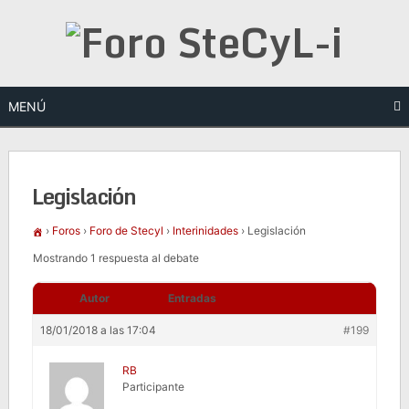
Saltar
al
contenido
MENÚ
Legislación
›
Foros
›
Foro de Stecyl
›
Interinidades
›
Legislación
Mostrando 1 respuesta al debate
Autor
Entradas
18/01/2018 a las 17:04
#199
RB
Participante