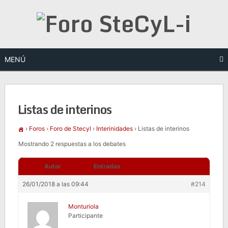
Saltar
al
contenido
MENÚ
Listas de interinos
›
Foros
›
Foro de Stecyl
›
Interinidades
›
Listas de interinos
Mostrando 2 respuestas a los debates
Autor
Entradas
26/01/2018 a las 09:44
#214
Monturiola
Participante