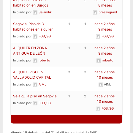
habitación en Burgos
8 meses
Iniciado por:
Saiandik
breezygrind
Segovia. Piso de 3
1
1
hace 2 años,
habitaciones en alquiler
9 meses
Iniciado por:
FOB_SG
FOB_SG
ALQUILER EN ZONA
1
1
hace 2 años,
ANTIGUA DE LEÓN
9 meses
Iniciado por:
roberto
roberto
ALQUILO PISO EN
3
3
hace 2 años,
VALLADOLID CAPITAL
10 meses
Iniciado por:
AIMJ
AIMJ
Se alquila piso en Segovia
1
2
hace 2 años,
10 meses
Iniciado por:
FOB_SG
FOB_SG
Viendo 15 debates - del 31 al 45 (de un total de 545)