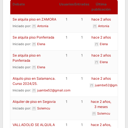
Debate
Usuarios
Entradas
Última
publicación
Se alquila piso en ZAMORA
1
1
hace 2 años
Iniciado por:
Antonia
Antonia
Se alquila piso Ponferrada
1
1
hace 2 años
Iniciado por:
Elena
Elena
Se alquila piso en
1
1
hace 2 años
Ponferrada
Elena
Iniciado por:
Elena
Alquilo piso en Salamanca.
1
1
hace 2 años
Curso 2024/25.
juambe52@gmail.co
Iniciado por:
juambe52@gmail.com
Alquiler de piso en Segovia
1
1
hace 2 años,
3 meses
Iniciado por:
Solemcu
Solemcu
VALLADOLID SE ALQUILA
1
1
hace 2 años,