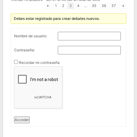
←
1
2
3
4
…
35
36
37
→
Debes estar registrado para crear debates nuevos.
Nombre de usuario:
Contraseña:
Recordar mi contraseña
Acceder