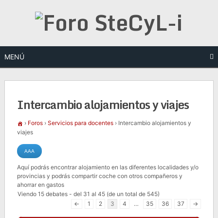
Saltar
al
contenido
MENÚ
Intercambio alojamientos y viajes
›
Foros
›
Servicios para docentes
›
Intercambio alojamientos y
viajes
Aquí podrás encontrar alojamiento en las diferentes localidades y/o
provincias y podrás compartir coche con otros compañeros y
ahorrar en gastos
Viendo 15 debates - del 31 al 45 (de un total de 545)
←
1
2
3
4
…
35
36
37
→