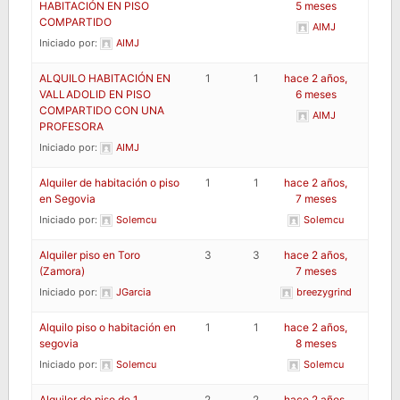
HABITACIÓN EN PISO
5 meses
COMPARTIDO
AIMJ
Iniciado por:
AIMJ
ALQUILO HABITACIÓN EN
1
1
hace 2 años,
VALLADOLID EN PISO
6 meses
COMPARTIDO CON UNA
AIMJ
PROFESORA
Iniciado por:
AIMJ
Alquiler de habitación o piso
1
1
hace 2 años,
en Segovia
7 meses
Iniciado por:
Solemcu
Solemcu
Alquiler piso en Toro
3
3
hace 2 años,
(Zamora)
7 meses
Iniciado por:
JGarcia
breezygrind
Alquilo piso o habitación en
1
1
hace 2 años,
segovia
8 meses
Iniciado por:
Solemcu
Solemcu
Alquiler de piso de 1
2
2
hace 2 años,