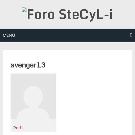
Saltar
al
contenido
MENÚ
avenger13
Perfil