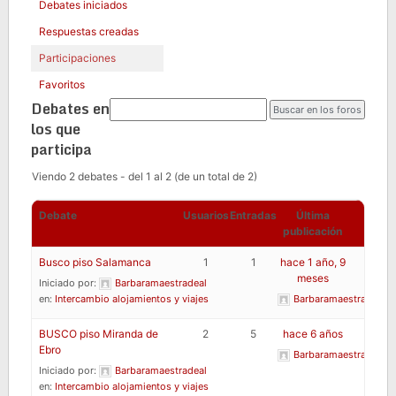
Debates iniciados
Respuestas creadas
Participaciones
Favoritos
Debates en
los que
participa
Viendo 2 debates - del 1 al 2 (de un total de 2)
Debate
Usuarios
Entradas
Última
publicación
Busco piso Salamanca
1
1
hace 1 año, 9
meses
Iniciado por:
Barbaramaestradeal
en:
Intercambio alojamientos y viajes
Barbaramaestradeal
BUSCO piso Miranda de
2
5
hace 6 años
Ebro
Barbaramaestradeal
Iniciado por:
Barbaramaestradeal
en:
Intercambio alojamientos y viajes