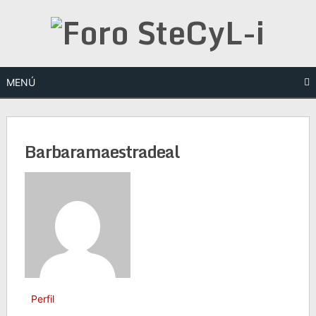
Saltar
al
contenido
MENÚ
Barbaramaestradeal
Perfil