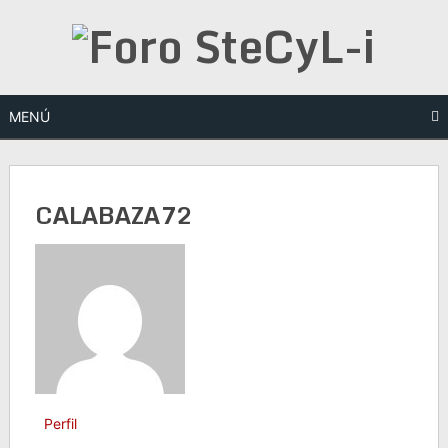
Saltar
al
contenido
MENÚ
CALABAZA72
Perfil