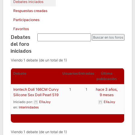
Debates iniciados
Respuestas creadas
Participaciones
Favoritos
Debates
del foro
iniciados
Viendo 1 debate (de un total de 1)
Debate
Usuarios
Entradas
Última
publicación
Irontech Doll 166CM Curvy
1
1
hace 3 años,
Silicone Sex Doll Pearl S19
9 meses
Iniciado por:
EllaJoy
EllaJoy
en:
Interinidades
Viendo 1 debate (de un total de 1)