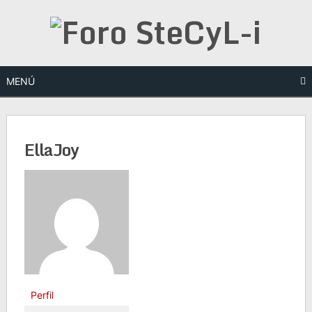
Saltar
al
contenido
MENÚ
EllaJoy
Perfil