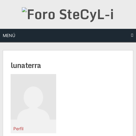
Saltar
al
contenido
MENÚ
lunaterra
Perfil