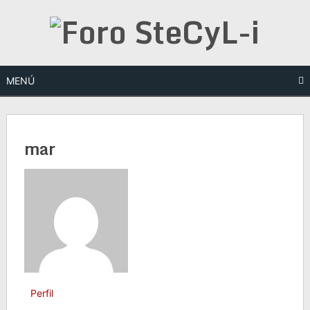
Saltar
al
contenido
MENÚ
mar
Perfil