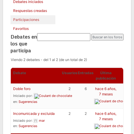
Debates iniciados
Respuestas creadas
Participaciones
Favoritos
Debates en
los que
participa
Viendo 2 debates - del 1 al 2 (de un total de 2)
Debate
Usuarios
Entradas
Última
publicación
Doble foro
2
6
hace 6 años,
7 meses
Iniciado por:
Coulant de chocolate
Coulant de chocolate
en:
Sugerencias
Incomunicada y excluida
2
2
hace 6 años,
7 meses
Iniciado por:
mar
en:
Sugerencias
Coulant de chocolate