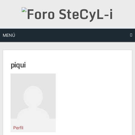
Saltar
al
contenido
MENÚ
piqui
Perfil