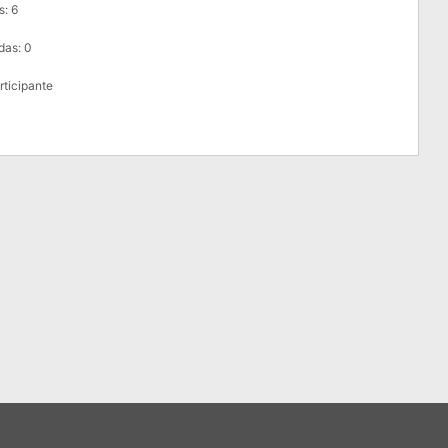
s: 6
das: 0
articipante