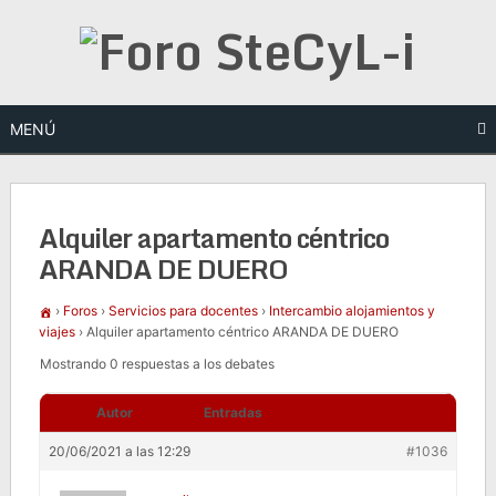
Saltar
al
contenido
MENÚ
Alquiler apartamento céntrico
ARANDA DE DUERO
›
Foros
›
Servicios para docentes
›
Intercambio alojamientos y
viajes
›
Alquiler apartamento céntrico ARANDA DE DUERO
Mostrando 0 respuestas a los debates
Autor
Entradas
20/06/2021 a las 12:29
#1036