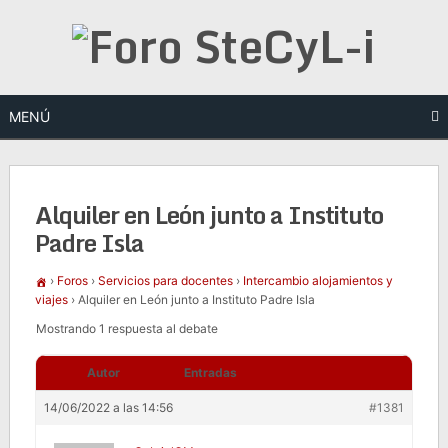
Saltar
al
contenido
MENÚ
Alquiler en León junto a Instituto
Padre Isla
›
Foros
›
Servicios para docentes
›
Intercambio alojamientos y
viajes
›
Alquiler en León junto a Instituto Padre Isla
Mostrando 1 respuesta al debate
Autor
Entradas
14/06/2022 a las 14:56
#1381