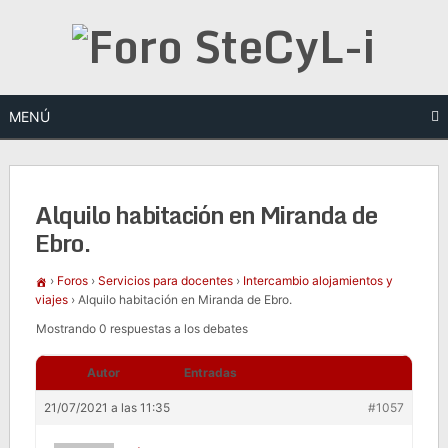
Saltar
al
contenido
MENÚ
Alquilo habitación en Miranda de
Ebro.
›
Foros
›
Servicios para docentes
›
Intercambio alojamientos y
viajes
›
Alquilo habitación en Miranda de Ebro.
Mostrando 0 respuestas a los debates
Autor
Entradas
21/07/2021 a las 11:35
#1057