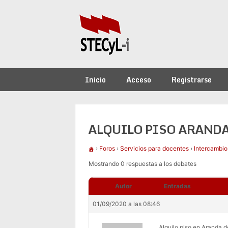
Saltar
al
contenido
Inicio
Acceso
Registrarse
ALQUILO PISO ARANDA
›
Foros
›
Servicios para docentes
›
Intercambio
Mostrando 0 respuestas a los debates
Autor
Entradas
01/09/2020 a las 08:46
Alquilo piso en Aranda d