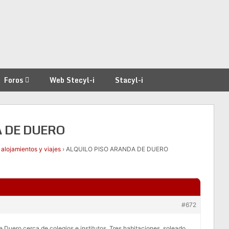
Foros
Web Stecyl-i
Stacyl-i
 DE DUERO
 alojamientos y viajes
›
ALQUILO PISO ARANDA DE DUERO
#672
e Duero cerca de colegios e institutos. Tres habitaciones, soleado,