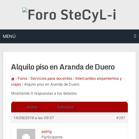
Saltar
al
contenido
MENÚ
Alquilo piso en Aranda de Duero
›
Foros
›
Servicios para docentes
›
Intercambio alojamientos y
viajes
›
Alquilo piso en Aranda de Duero
Mostrando 0 respuestas a los debates
Autor
Entradas
14/08/2019 a las 09:37
#287
patrig
Participante