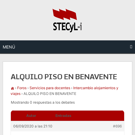
Saltar
al
contenido
MENÚ
ALQUILO PISO EN BENAVENTE
›
Foros
›
Servicios para docentes
›
Intercambio alojamientos y
viajes
›
ALQUILO PISO EN BENAVENTE
Mostrando 0 respuestas a los debates
Autor
Entradas
06/09/2020 a las 21:10
#696