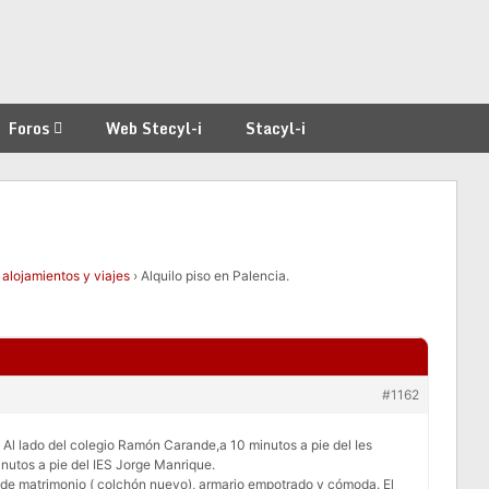
Foros
Web Stecyl-i
Stacyl-i
 alojamientos y viajes
›
Alquilo piso en Palencia.
#1162
. Al lado del colegio Ramón Carande,a 10 minutos a pie del Ies
inutos a pie del IES Jorge Manrique.
de matrimonio ( colchón nuevo), armario empotrado y cómoda. El