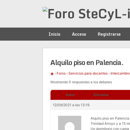
Saltar
al
contenido
Inicio
Acceso
Registrarse
Alquilo piso en Palencia.
›
Foros
›
Servicios para docentes
›
Intercambio
Mostrando 0 respuestas a los debates
Autor
Entradas
12/09/2021 a las 13:19
Alquilo piso en Palencia
Trinidad Arroyo y a 15 m
Un dormitorio con cama 