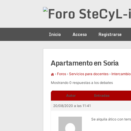
Saltar
al
contenido
Inicio
Acceso
Registrarse
Apartamento en Soria
›
Foros
›
Servicios para docentes
›
Intercambio
Mostrando 0 respuestas a los debates
Autor
Entradas
20/08/2020 a las 11:41
Se alquila ático con te