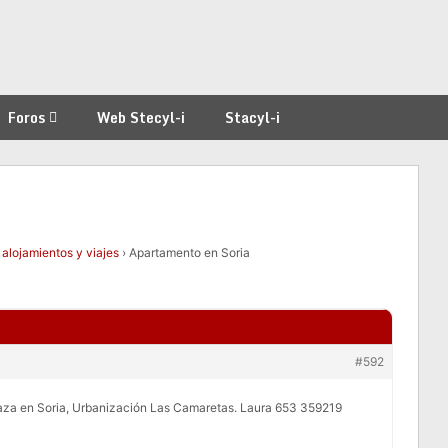
Foros
Web Stecyl-i
Stacyl-i
 alojamientos y viajes
›
Apartamento en Soria
#592
rraza en Soria, Urbanización Las Camaretas. Laura 653 359219