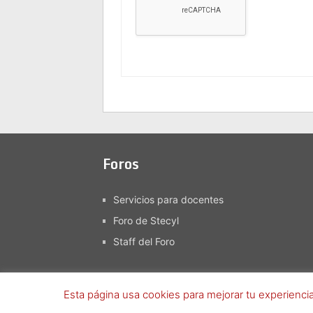
Foros
Servicios para docentes
Foro de Stecyl
Staff del Foro
Esta página usa cookies para mejorar tu experiencia
Foro SteCyL-i
Copyright © 2026.