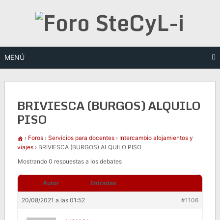
Saltar
al
contenido
MENÚ
BRIVIESCA (BURGOS) ALQUILO
PISO
›
Foros
›
Servicios para docentes
›
Intercambio alojamientos y
viajes
›
BRIVIESCA (BURGOS) ALQUILO PISO
Mostrando 0 respuestas a los debates
Autor
Entradas
20/08/2021 a las 01:52
#1106