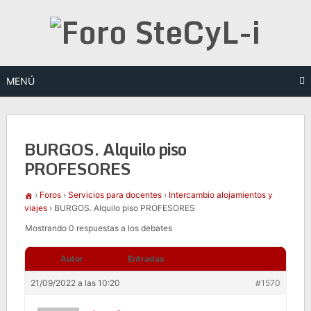
Saltar
al
contenido
MENÚ
BURGOS. Alquilo piso
PROFESORES
›
Foros
›
Servicios para docentes
›
Intercambio alojamientos y
viajes
›
BURGOS. Alquilo piso PROFESORES
Mostrando 0 respuestas a los debates
Autor
Entradas
21/09/2022 a las 10:20
#1570