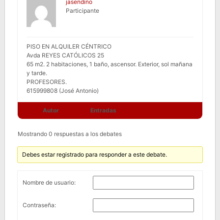
jasendino
Participante
PISO EN ALQUILER CÉNTRICO
Avda REYES CATÓLICOS 25
65 m2. 2 habitaciones, 1 baño, ascensor. Exterior, sol mañana
y tarde.
PROFESORES.
615999808 (José Antonio)
Autor
Entradas
Mostrando 0 respuestas a los debates
Debes estar registrado para responder a este debate.
Nombre de usuario:
Contraseña: