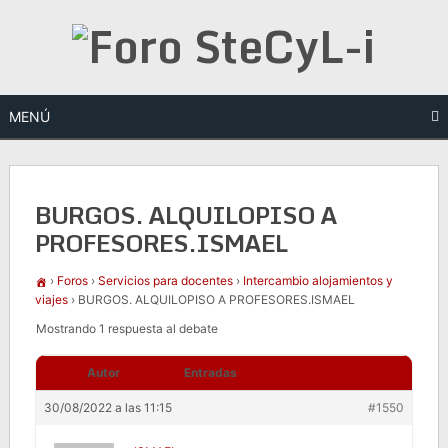
Saltar
al
contenido
MENÚ
BURGOS. ALQUILOPISO A
PROFESORES.ISMAEL
›
Foros
›
Servicios para docentes
›
Intercambio alojamientos y
viajes
›
BURGOS. ALQUILOPISO A PROFESORES.ISMAEL
Mostrando 1 respuesta al debate
Autor
Entradas
30/08/2022 a las 11:15
#1550