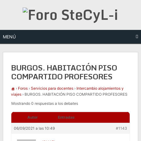
Saltar
al
contenido
MENÚ
BURGOS. HABITACIÓN PISO
COMPARTIDO PROFESORES
›
Foros
›
Servicios para docentes
›
Intercambio alojamientos y
viajes
›
BURGOS. HABITACIÓN PISO COMPARTIDO PROFESORES
Mostrando 0 respuestas a los debates
Autor
Entradas
06/09/2021 a las 10:49
#1143