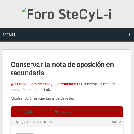
Saltar
al
contenido
MENÚ
Conservar la nota de oposición en
secundaria
›
Foros
›
Foro de Stecyl
›
Interinidades
›
Conservar la nota de
oposición en secundaria
Mostrando 2 respuestas a los debates
Autor
Entradas
12/01/2020 a las 10:38
#432