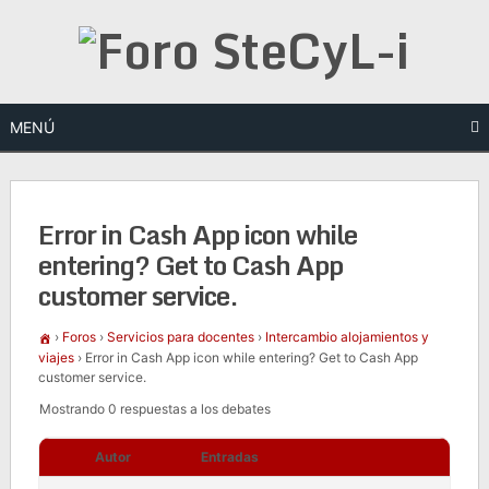
Saltar
al
contenido
MENÚ
Error in Cash App icon while
entering? Get to Cash App
customer service.
›
Foros
›
Servicios para docentes
›
Intercambio alojamientos y
viajes
›
Error in Cash App icon while entering? Get to Cash App
customer service.
Mostrando 0 respuestas a los debates
Autor
Entradas