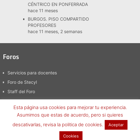
CÉNTRICO EN PONFERRADA
hace 11 meses
BURGOS. PISO COMPARTIDO
PROFESORES
hace 11 meses, 2 semanas
Foros
Servicios para docentes
Foro de Stecyl
Staff del Foro
Esta página usa cookies para mejorar tu experiencia.
Asumimos que estas de acuerdo, pero si quieres
Foro SteCyL-i
Copyright © 2026.
descativarlas, revisa la politica de cookies.
Aceptar
Términos y condiciones
-
Política de Privacidad, aviso legal y
Cookies
política de cookies
Volver arriba ↑