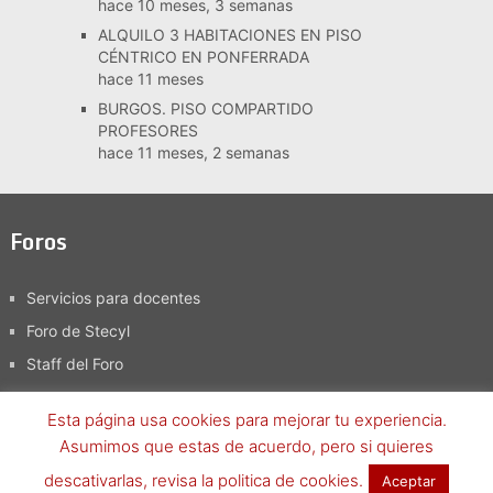
hace 10 meses, 3 semanas
ALQUILO 3 HABITACIONES EN PISO
CÉNTRICO EN PONFERRADA
hace 11 meses
BURGOS. PISO COMPARTIDO
PROFESORES
hace 11 meses, 2 semanas
Foros
Servicios para docentes
Foro de Stecyl
Staff del Foro
Esta página usa cookies para mejorar tu experiencia.
Asumimos que estas de acuerdo, pero si quieres
Foro SteCyL-i
Copyright © 2026.
descativarlas, revisa la politica de cookies.
Aceptar