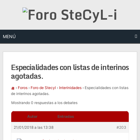
Saltar
al
contenido
MENÚ
Especialidades con listas de interinos
agotadas.
›
Foros
›
Foro de Stecyl
›
Interinidades
›
Especialidades con listas
de interinos agotadas.
Mostrando 0 respuestas a los debates
Autor
Entradas
21/01/2018 a las 13:38
#203