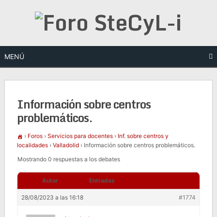
Saltar
al
contenido
MENÚ
Información sobre centros
problemáticos.
›
Foros
›
Servicios para docentes
›
Inf. sobre centros y
localidades
›
Valladolid
›
Información sobre centros problemáticos.
Mostrando 0 respuestas a los debates
Autor
Entradas
28/08/2023 a las 16:18
#1774