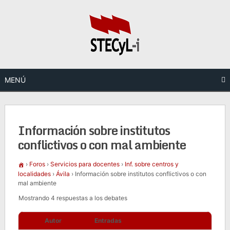
Saltar
al
contenido
MENÚ
Información sobre institutos
conflictivos o con mal ambiente
›
Foros
›
Servicios para docentes
›
Inf. sobre centros y
localidades
›
Ávila
›
Información sobre institutos conflictivos o con
mal ambiente
Mostrando 4 respuestas a los debates
Autor
Entradas