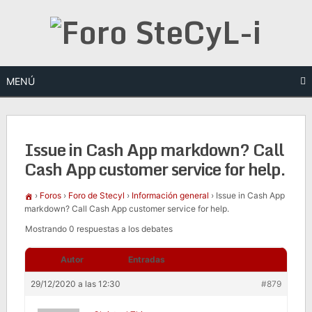
Saltar
al
contenido
MENÚ
Issue in Cash App markdown? Call
Cash App customer service for help.
›
Foros
›
Foro de Stecyl
›
Información general
›
Issue in Cash App
markdown? Call Cash App customer service for help.
Mostrando 0 respuestas a los debates
Autor
Entradas
29/12/2020 a las 12:30
#879