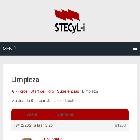
Saltar
al
contenido
MENÚ
Limpieza
›
Foros
›
Staff del Foro
›
Sugerencias
›
Limpieza
Mostrando 0 respuestas a los debates
Autor
Entradas
18/12/2021 a las 13:25
#1250
Funcionario