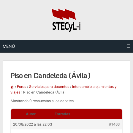
Saltar
al
contenido
MENÚ
Piso en Candeleda (Ávila)
›
Foros
›
Servicios para docentes
›
Intercambio alojamientos y
viajes
›
Piso en Candeleda (Ávila)
Mostrando 0 respuestas a los debates
Autor
Entradas
20/08/2022 a las 22:03
#1463