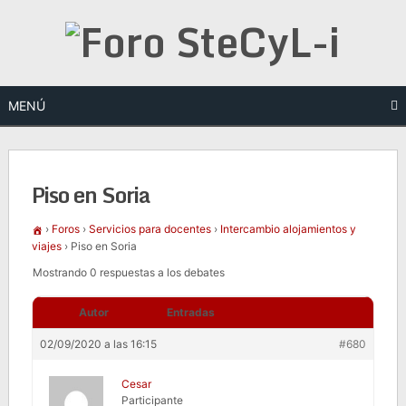
Saltar
al
contenido
MENÚ
Piso en Soria
›
Foros
›
Servicios para docentes
›
Intercambio alojamientos y
viajes
›
Piso en Soria
Mostrando 0 respuestas a los debates
Autor
Entradas
02/09/2020 a las 16:15
#680
Cesar
Participante