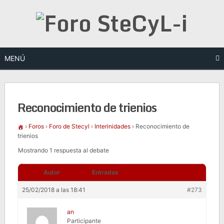
Saltar
al
contenido
MENÚ
Reconocimiento de trienios
›
Foros
›
Foro de Stecyl
›
Interinidades
›
Reconocimiento de
trienios
Mostrando 1 respuesta al debate
Autor
Entradas
25/02/2018 a las 18:41
#273
an
Participante