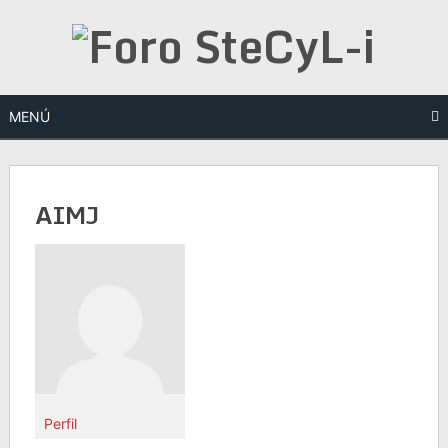
Saltar
al
contenido
MENÚ
AIMJ
Perfil